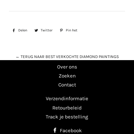
Delen
Delen
Twitter
Twitteren
Pin het
Pinnen
op
op
op
Facebook
Twitter
Pinterest
← TERUG NAAR BEST VERKOCHTE DIAMOND PAINTINGS
Over ons
Zoeken
Contact
Verzendinformatie
Retourbeleid
Track je bestelling
Facebook