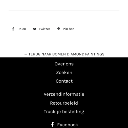
Delen
Delen
Twitter
Twitteren
Pin het
Pinnen
op
op
op
Facebook
Twitter
Pinterest
← TERUG NAAR BOMEN DIAMOND PAINTINGS
Over ons
Zoeken
Contact
Verzendinformatie
Retourbeleid
Track je bestelling
Facebook