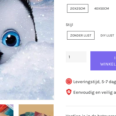
20X25CM
40X50CM
Stijl
ZONDER LIJST
DIY LIJST
WINKE
Leveringstijd, 5-7 da
Eenvoudig en veilig 