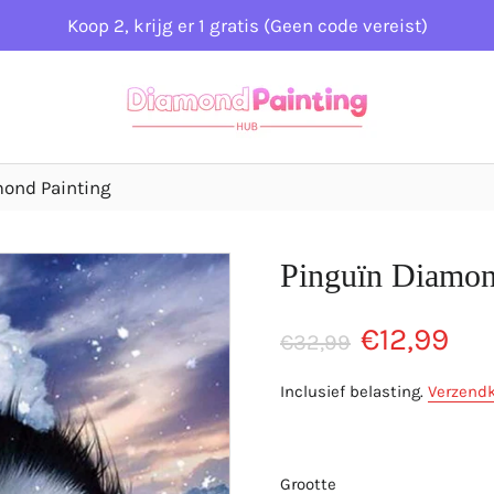
Koop 2, krijg er 1 gratis (Geen code vereist)
mond Painting
Pinguïn Diamon
Normale
Aanbiedingspri
€12,99
€32,99
prijs
Inclusief belasting.
Verzend
Grootte