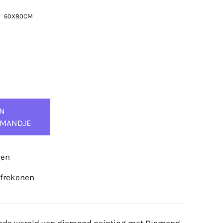
60X80CM
IN
LMANDJE
gen
afrekenen