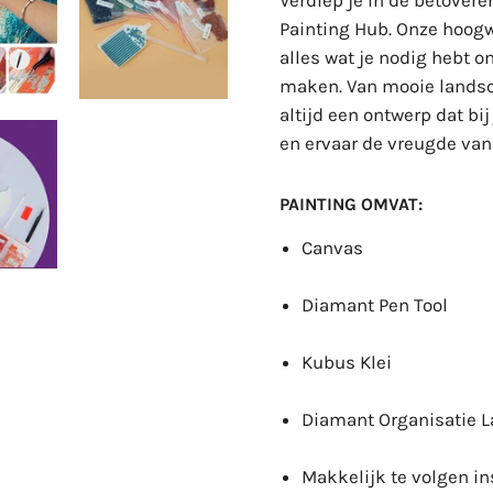
Verdiep je in de betove
Painting Hub. Onze hoog
alles wat je nodig hebt 
maken. Van mooie landsc
altijd een ontwerp dat bi
en ervaar de vreugde va
PAINTING OMVAT:
Canvas
Diamant Pen Tool
Kubus Klei
Diamant Organisatie 
Makkelijk te volgen ins