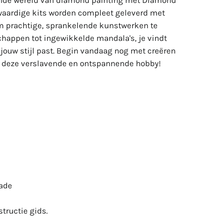
rende wereld van diamond painting met Diamond
waardige kits worden compleet geleverd met
om prachtige, sprankelende kunstwerken te
happen tot ingewikkelde mandala's, je vindt
j jouw stijl past. Begin vandaag nog met creëren
n deze verslavende en ontspannende hobby!
Lade
tructie gids.