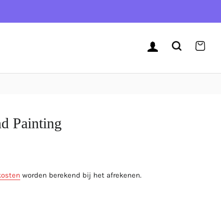
AANMELDEN
ZOEKEN
WIN
d Painting
js
kosten
worden berekend bij het afrekenen.