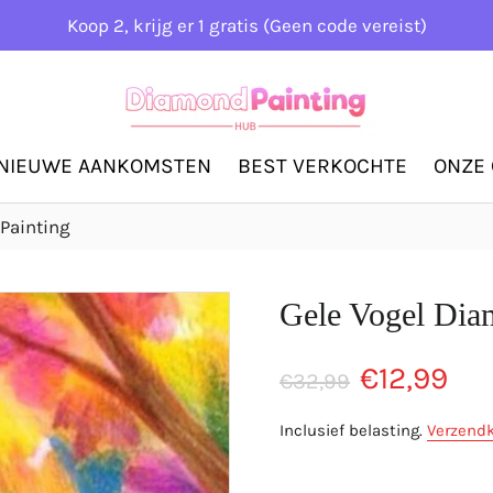
Koop 2, krijg er 1 gratis (Geen code vereist)
NIEUWE AANKOMSTEN
BEST VERKOCHTE
ONZE 
Painting
Gele Vogel Dia
Normale
Aanbiedingspri
€12,99
€32,99
prijs
Inclusief belasting.
Verzend