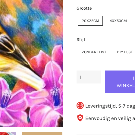
Grootte
20X25CM
40X50CM
Stijl
ZONDER LIJST
DIY LIJST
WINKE
Leveringstijd, 5-7 da
Eenvoudig en veilig 