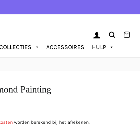
AANMELDEN
ZOEKEN
WIN
COLLECTIES
ACCESSOIRES
HULP
mond Painting
js
kosten
worden berekend bij het afrekenen.