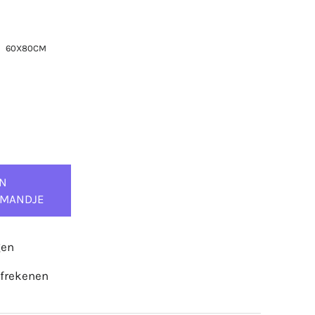
60X80CM
IN
LMANDJE
gen
afrekenen